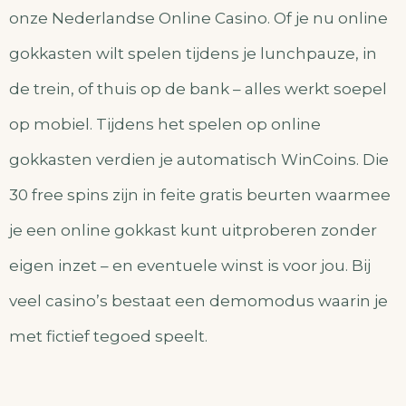
onze Nederlandse Online Casino. Of je nu online
gokkasten wilt spelen tijdens je lunchpauze, in
de trein, of thuis op de bank – alles werkt soepel
op mobiel. Tijdens het spelen op online
gokkasten verdien je automatisch WinCoins. Die
30 free spins zijn in feite gratis beurten waarmee
je een online gokkast kunt uitproberen zonder
eigen inzet – en eventuele winst is voor jou. Bij
veel casino’s bestaat een demomodus waarin je
met fictief tegoed speelt.