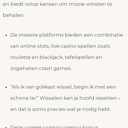
en biedt volop kansen om mooie winsten te
behalen.
De meeste platforms bieden een combinatie
van online slots, live casino spellen zoals
roulette en blackjack, tafelspellen en
zogeheten crash games.
“Als ik van gokkast wissel, begin ik met een
schone lei.” Wisselen kan je hoofd resetten –
en dat is soms precies wat je nodig hebt.
Deze unieke cryptocurrency-bonus