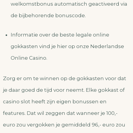
welkomstbonus automatisch geactiveerd via
de bijbehorende bonuscode.
Informatie over de beste legale online
gokkasten vind je hier op onze Nederlandse
Online Casino.
Zorg er om te winnen op de gokkasten voor dat
je daar goed de tijd voor neemt. Elke gokkast of
casino slot heeft zijn eigen bonussen en
features. Dat wil zeggen dat wanneer je 100,-
euro zou vergokken je gemiddeld 96,- euro zou