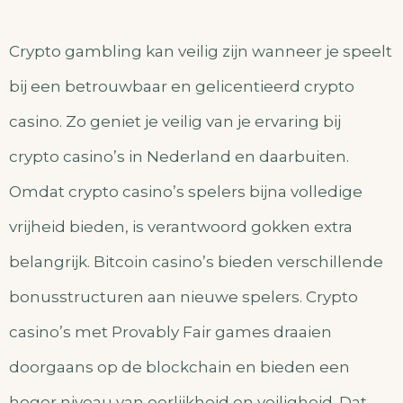
Crypto gambling kan veilig zijn wanneer je speelt
bij een betrouwbaar en gelicentieerd crypto
casino. Zo geniet je veilig van je ervaring bij
crypto casino’s in Nederland en daarbuiten.
Omdat crypto casino’s spelers bijna volledige
vrijheid bieden, is verantwoord gokken extra
belangrijk. Bitcoin casino’s bieden verschillende
bonusstructuren aan nieuwe spelers. Crypto
casino’s met Provably Fair games draaien
doorgaans op de blockchain en bieden een
hoger niveau van eerlijkheid en veiligheid. Dat