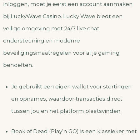
inloggen, moet je eerst een account aanmaken
bij LuckyWave Casino. Lucky Wave biedt een
veilige omgeving met 24/7 live chat
ondersteuning en moderne
beveiligingsmaatregelen voor al je gaming
behoeften.
Je gebruikt een eigen wallet voor stortingen
en opnames, waardoor transacties direct
tussen jou en het platform plaatsvinden.
Book of Dead (Play’n GO) is een klassieker met