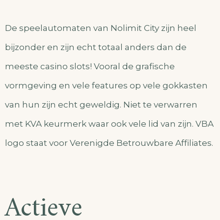
De speelautomaten van Nolimit City zijn heel
bijzonder en zijn echt totaal anders dan de
meeste casino slots! Vooral de grafische
vormgeving en vele features op vele gokkasten
van hun zijn echt geweldig. Niet te verwarren
met KVA keurmerk waar ook vele lid van zijn. VBA
logo staat voor Verenigde Betrouwbare Affiliates.
Actieve