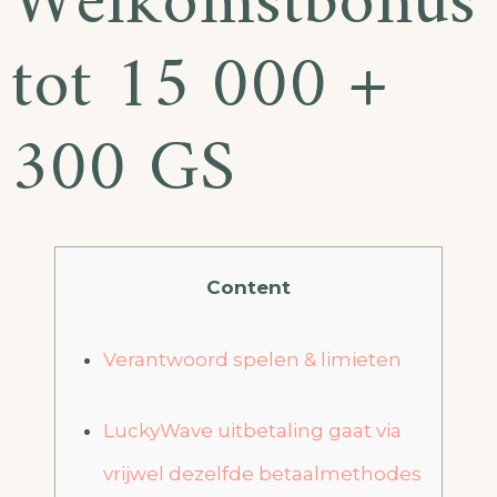
Welkomstbonus
tot 15 000 +
300 GS
Content
Verantwoord spelen & limieten
LuckyWave uitbetaling gaat via
vrijwel dezelfde betaalmethodes