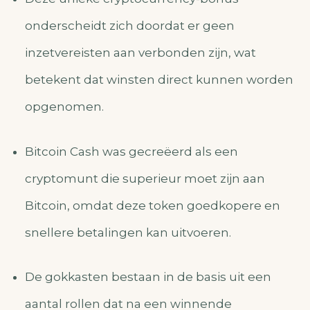
onderscheidt zich doordat er geen
inzetvereisten aan verbonden zijn, wat
betekent dat winsten direct kunnen worden
opgenomen.
Bitcoin Cash was gecreëerd als een
cryptomunt die superieur moet zijn aan
Bitcoin, omdat deze token goedkopere en
snellere betalingen kan uitvoeren.
De gokkasten bestaan in de basis uit een
aantal rollen dat na een winnende