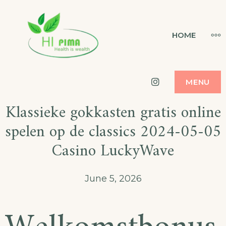
Skip
to
HI PIMA
MO
HOME
HEALTH IS WEALTH
content
Instagram
MENU
Klassieke gokkasten gratis online
spelen op de classics 2024-05-05
Casino LuckyWave
June 5, 2026